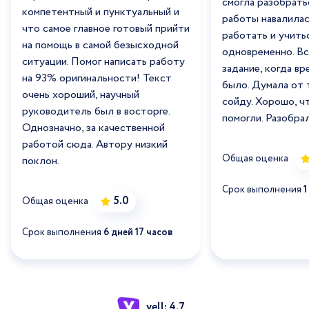
смогла разобратьс
компетентный и пунктуальный и
работы навалилас
что самое главное готовый прийти
работать и учить
на помощь в самой безысходной
одновременно. В
ситуации. Помог написать работу
задание, когда вр
на 93% оригинальности! Текст
было. Думала от 
очень хороший, научный
сойду. Хорошо, ч
руководитель был в восторге.
помогли. Разобрал
Однозначно, за качественной
работой сюда. Автору низкий
Общая оценка
поклон.
Срок выполнения
1
5.0
Общая оценка
Срок выполнения
6 дней 17 часов
yell: 4.7