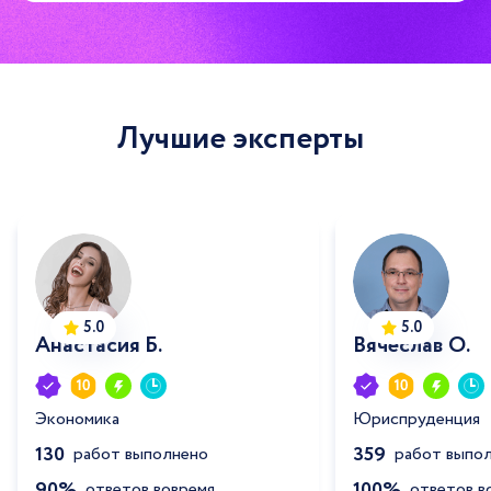
Лучшие эксперты
5.0
5.0
Анастасия Б.
Вячеслав О.
Экономика
Юриспруденция
130
359
работ выполнено
работ выпо
90%
100%
ответов вовремя
ответов в