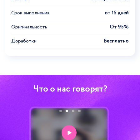
Срок выполнения
от 15 дней
Оригинальность
От 95%
Доработки
Бесплатно
Что о нас говорят?
Авт
зараба
от 