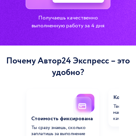
Получаешь качественно
выполненную работу за 4 дня
Почему Автор24 Экспресс – это
удобно?
Коротки
Твоя рабо
максималь
Стоимость фиксирована
качество 
Ты сразу знаешь, сколько
заплатишь за выполнение